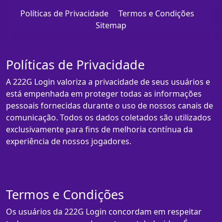
Políticas de Privacidade
Termos e Condições
Sitemap
Políticas de Privacidade
A 222G Login valoriza a privacidade de seus usuários e
está empenhada em proteger todas as informações
pessoais fornecidas durante o uso de nossos canais de
comunicação. Todos os dados coletados são utilizados
exclusivamente para fins de melhoria contínua da
experiência de nossos jogadores.
Termos e Condições
Os usuários da 222G Login concordam em respeitar