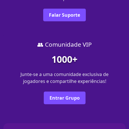
Falar Suporte
👥 Comunidade VIP
1000+
Junte-se a uma comunidade exclusiva de
jogadores e compartilhe experiências!
Entrar Grupo