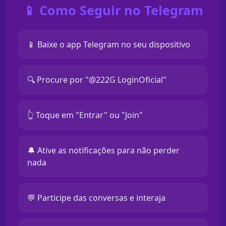
📱 Como Seguir no Telegram
📱 Baixe o app Telegram no seu dispositivo
🔍 Procure por "@222G LoginOficial"
👆 Toque em "Entrar" ou "Join"
🔔 Ative as notificações para não perder
nada
💬 Participe das conversas e interaja