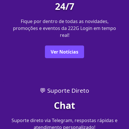
24/7
Fique por dentro de todas as novidades,
promoções e eventos da 222G Login em tempo
real!
Ver Notícias
💬 Suporte Direto
Chat
Suporte direto via Telegram, respostas rápidas e
atendimento personalizado!