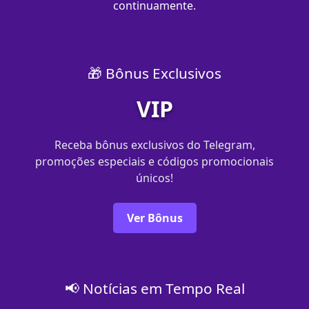
continuamente.
🎁 Bônus Exclusivos
VIP
Receba bônus exclusivos do Telegram,
promoções especiais e códigos promocionais
únicos!
Ver Bônus
📢 Notícias em Tempo Real