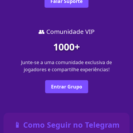
Falar Suporte
👥 Comunidade VIP
1000+
Junte-se a uma comunidade exclusiva de
jogadores e compartilhe experiências!
Entrar Grupo
📱 Como Seguir no Telegram