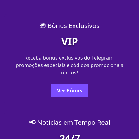
🎁 Bônus Exclusivos
VIP
Receba bônus exclusivos do Telegram,
promoções especiais e códigos promocionais
únicos!
Ver Bônus
📢 Notícias em Tempo Real
24/7