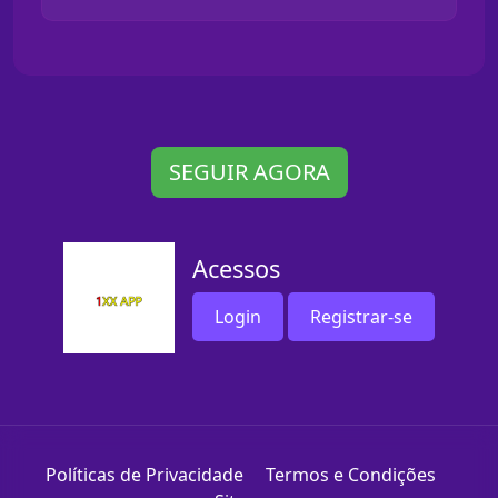
SEGUIR AGORA
Acessos
Login
Registrar-se
Políticas de Privacidade
Termos e Condições