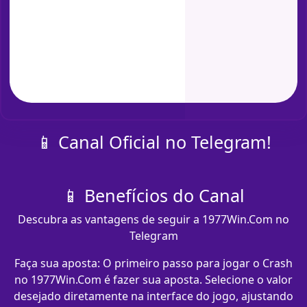
📱 Canal Oficial no Telegram!
📱 Benefícios do Canal
Descubra as vantagens de seguir a 1977Win.Com no
Telegram
Faça sua aposta: O primeiro passo para jogar o Crash
no 1977Win.Com é fazer sua aposta. Selecione o valor
desejado diretamente na interface do jogo, ajustando