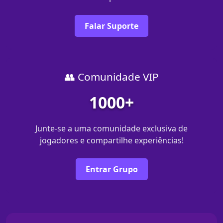
Falar Suporte
👥 Comunidade VIP
1000+
Junte-se a uma comunidade exclusiva de
jogadores e compartilhe experiências!
Entrar Grupo