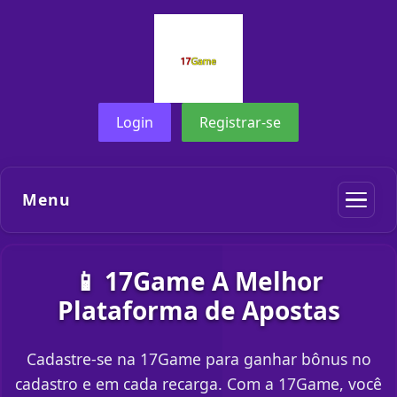
Login
Registrar-se
Menu
📱 17Game A Melhor
Plataforma de Apostas
Cadastre-se na 17Game para ganhar bônus no
cadastro e em cada recarga. Com a 17Game, você