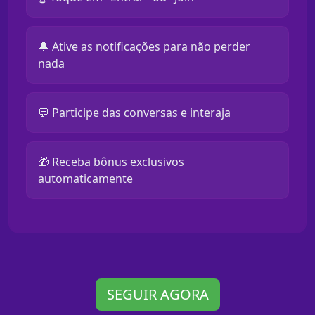
🔔 Ative as notificações para não perder
nada
💬 Participe das conversas e interaja
🎁 Receba bônus exclusivos
automaticamente
SEGUIR AGORA