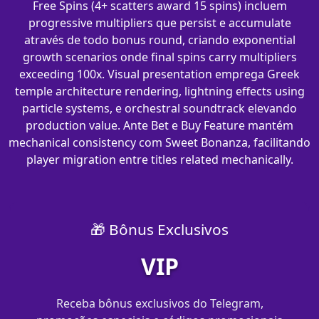
Free Spins (4+ scatters award 15 spins) incluem
progressive multipliers que persist e accumulate
através de todo bonus round, criando exponential
growth scenarios onde final spins carry multipliers
exceeding 100x. Visual presentation emprega Greek
temple architecture rendering, lightning effects using
particle systems, e orchestral soundtrack elevando
production value. Ante Bet e Buy Feature mantém
mechanical consistency com Sweet Bonanza, facilitando
player migration entre titles related mechanically.
🎁 Bônus Exclusivos
VIP
Receba bônus exclusivos do Telegram,