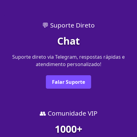
💬 Suporte Direto
Chat
Suporte direto via Telegram, respostas rápidas e
atendimento personalizado!
Falar Suporte
👥 Comunidade VIP
1000+