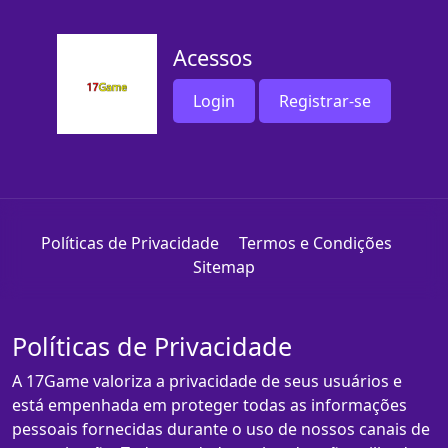
Acessos
Login
Registrar-se
Políticas de Privacidade
Termos e Condições
Sitemap
Políticas de Privacidade
A 17Game valoriza a privacidade de seus usuários e
está empenhada em proteger todas as informações
pessoais fornecidas durante o uso de nossos canais de