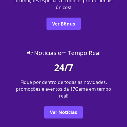
promoções especiais e códigos promocionais
únicos!
Ver Bônus
📢 Notícias em Tempo Real
24/7
Fique por dentro de todas as novidades,
promoções e eventos da 17Game em tempo
real!
Ver Notícias