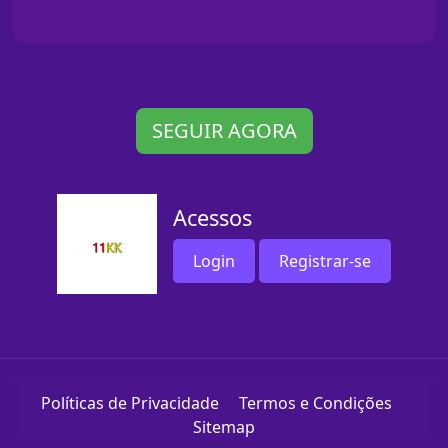
SEGUIR AGORA
Acessos
Login
Registrar-se
Políticas de Privacidade
Termos e Condições
Sitemap