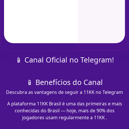
📱 Canal Oficial no Telegram!
📱 Benefícios do Canal
Descubra as vantagens de seguir a 11KK no Telegram
A plataforma 11KK Brasil é uma das primeiras e mais
conhecidas do Brasil — hoje, mais de 90% dos
jogadores usam regularmente a 11KK .