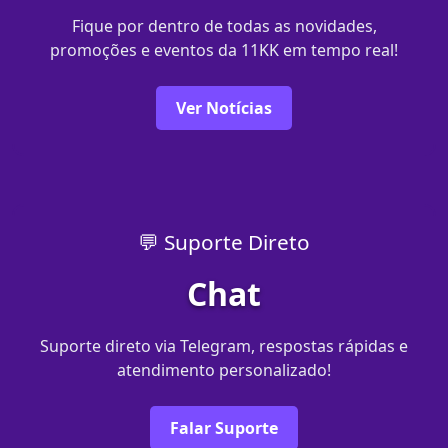
Fique por dentro de todas as novidades,
promoções e eventos da 11KK em tempo real!
Ver Notícias
💬 Suporte Direto
Chat
Suporte direto via Telegram, respostas rápidas e
atendimento personalizado!
Falar Suporte