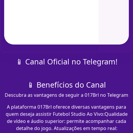
📱 Canal Oficial no Telegram!
📱 Benefícios do Canal
Descubra as vantagens de seguir a 017Brl no Telegram
A plataforma 017Brl oferece diversas vantagens para
quem deseja assistir Futebol Studio Ao Vivo:Qualidade
de vídeo e áudio superior: permite acompanhar cada
detalhe do jogo. Atualizações em tempo real: