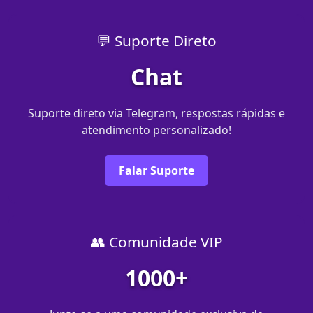
💬 Suporte Direto
Chat
Suporte direto via Telegram, respostas rápidas e
atendimento personalizado!
Falar Suporte
👥 Comunidade VIP
1000+