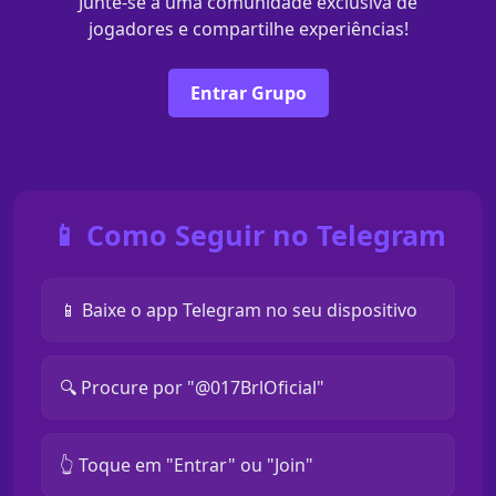
Junte-se a uma comunidade exclusiva de
jogadores e compartilhe experiências!
Entrar Grupo
📱 Como Seguir no Telegram
📱 Baixe o app Telegram no seu dispositivo
🔍 Procure por "@017BrlOficial"
👆 Toque em "Entrar" ou "Join"