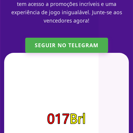
tem acesso a promoções incríveis e uma
experiência de jogo inigualável. Junte-se aos
vencedores agora!
SEGUIR NO TELEGRAM