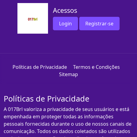
Acessos
Login
Registrar-se
Políticas de Privacidade
Termos e Condições
Sitemap
Políticas de Privacidade
A 017Brl valoriza a privacidade de seus usuários e está
empenhada em proteger todas as informações
pessoais fornecidas durante o uso de nossos canais de
comunicação. Todos os dados coletados são utilizados